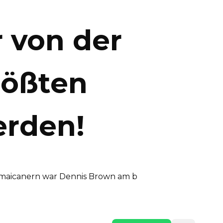
 von der
rößten
erden!
 Jamaicanern war Dennis Brown am b