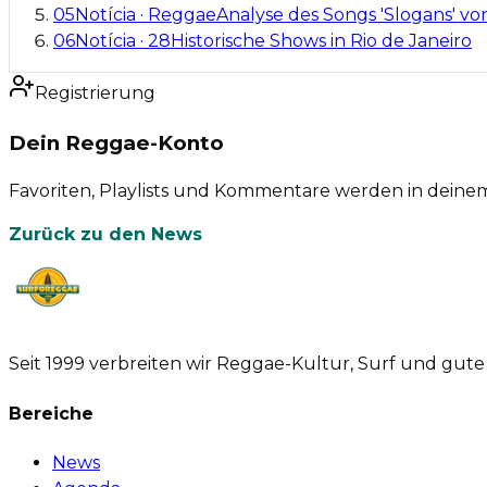
05
Notícia
·
Reggae
Analyse des Songs 'Slogans' von
06
Notícia
·
28
Historische Shows in Rio de Janeiro
Registrierung
Dein Reggae-Konto
Favoriten, Playlists und Kommentare werden in deinem 
Zurück zu den News
Seit 1999 verbreiten wir Reggae-Kultur, Surf und gute V
Bereiche
News