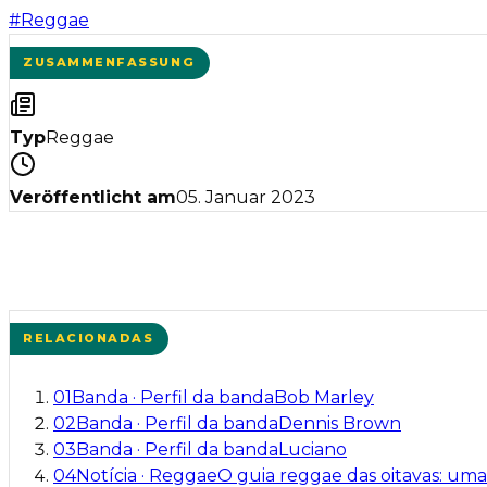
#
Reggae
ZUSAMMENFASSUNG
Typ
Reggae
Veröffentlicht am
05. Januar 2023
RELACIONADAS
01
Banda
·
Perfil da banda
Bob Marley
02
Banda
·
Perfil da banda
Dennis Brown
03
Banda
·
Perfil da banda
Luciano
04
Notícia
·
Reggae
O guia reggae das oitavas: uma