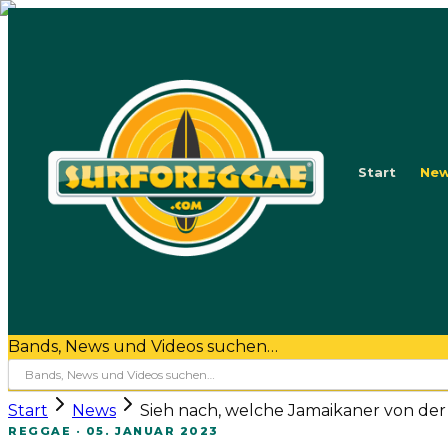
Start
Ne
Bands, News und Videos suchen…
Start
News
Sieh nach, welche Jamaikaner von der R
REGGAE
·
05. JANUAR 2023