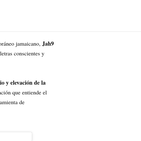
Jah9
poráneo jamaicano,
 letras conscientes y
o y elevación de la
ación que entiende el
ramienta de