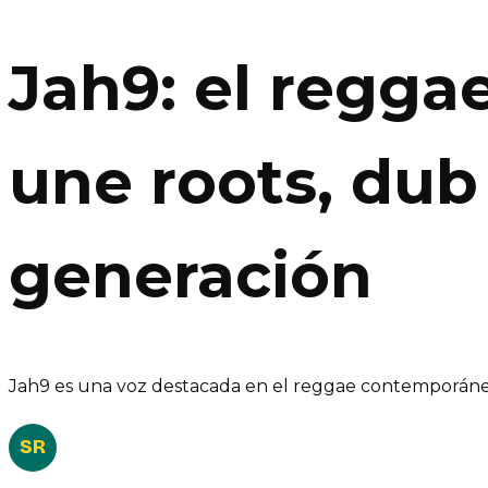
Jah9: el regga
une roots, dub 
generación
Jah9 es una voz destacada en el reggae contemporáneo j
SR