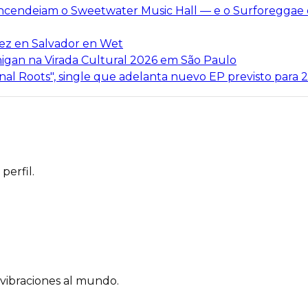
s incendeiam o Sweetwater Music Hall — e o Surforeggae 
vez en Salvador en Wet
igan na Virada Cultural 2026 em São Paulo
al Roots", single que adelanta nuevo EP previsto para 
perfil.
vibraciones al mundo.