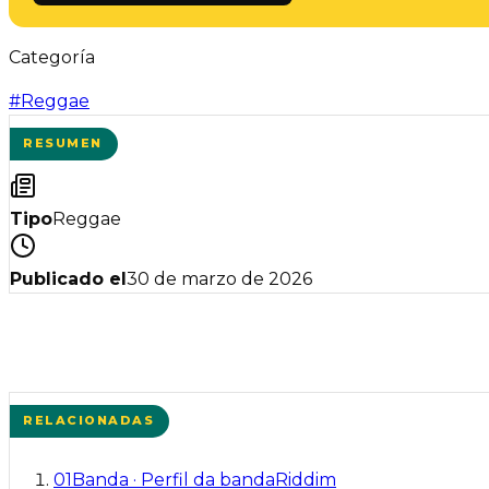
Categoría
#
Reggae
RESUMEN
Tipo
Reggae
Publicado el
30 de marzo de 2026
RELACIONADAS
01
Banda
·
Perfil da banda
Riddim