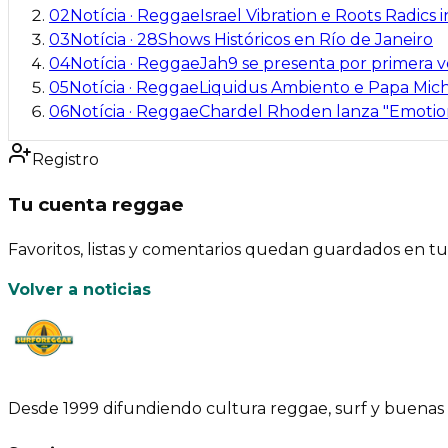
02
Notícia
·
Reggae
Israel Vibration e Roots Radic
03
Notícia
·
28
Shows Históricos en Río de Janeiro
04
Notícia
·
Reggae
Jah9 se presenta por primera 
05
Notícia
·
Reggae
Liquidus Ambiento e Papa Mich
06
Notícia
·
Reggae
Chardel Rhoden lanza "Emotion
Registro
Tu cuenta reggae
Favoritos, listas y comentarios quedan guardados en tu 
Volver a noticias
Desde 1999 difundiendo cultura reggae, surf y buenas 