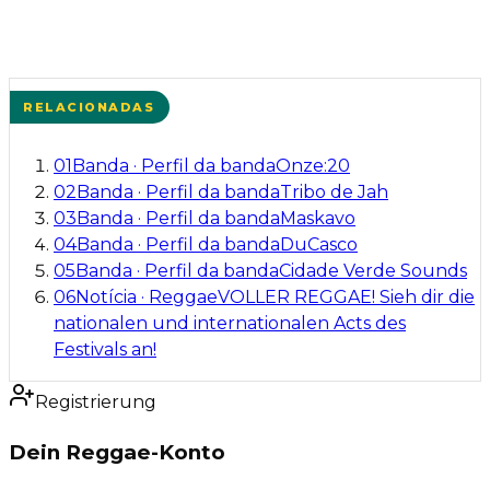
RELACIONADAS
01
Banda
·
Perfil da banda
Onze:20
02
Banda
·
Perfil da banda
Tribo de Jah
03
Banda
·
Perfil da banda
Maskavo
04
Banda
·
Perfil da banda
DuCasco
05
Banda
·
Perfil da banda
Cidade Verde Sounds
06
Notícia
·
Reggae
VOLLER REGGAE! Sieh dir die
nationalen und internationalen Acts des
Festivals an!
Registrierung
Dein Reggae-Konto