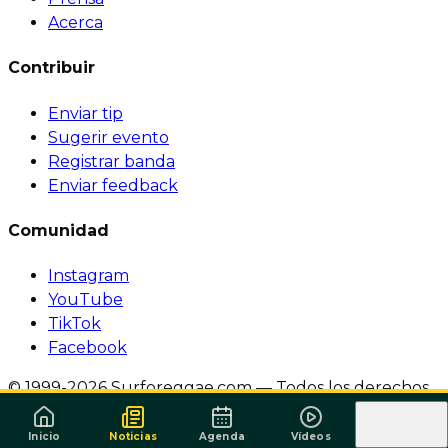
Acerca
Contribuir
Enviar tip
Sugerir evento
Registrar banda
Enviar feedback
Comunidad
Instagram
YouTube
TikTok
Facebook
© 1999-2026 Surforeggae.com — Todos los derechos
reservados.
·
Política de Privacidade
·
Termos de
Serviço
Inicio
Noticias
Agenda
Vídeos
Más