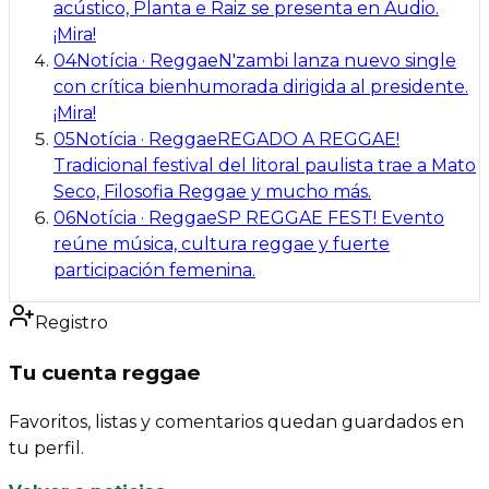
acústico, Planta e Raiz se presenta en Audio.
¡Mira!
04
Notícia
·
Reggae
N'zambi lanza nuevo single
con crítica bienhumorada dirigida al presidente.
¡Mira!
05
Notícia
·
Reggae
REGADO A REGGAE!
Tradicional festival del litoral paulista trae a Mato
Seco, Filosofia Reggae y mucho más.
06
Notícia
·
Reggae
SP REGGAE FEST! Evento
reúne música, cultura reggae y fuerte
participación femenina.
Registro
Tu cuenta reggae
Favoritos, listas y comentarios quedan guardados en
tu perfil.