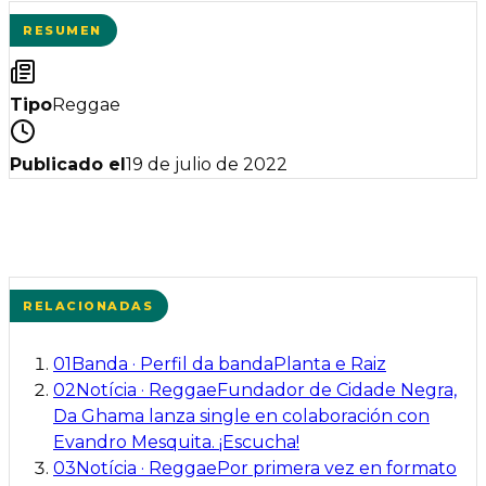
RESUMEN
Tipo
Reggae
Publicado el
19 de julio de 2022
RELACIONADAS
01
Banda
·
Perfil da banda
Planta e Raiz
02
Notícia
·
Reggae
Fundador de Cidade Negra,
Da Ghama lanza single en colaboración con
Evandro Mesquita. ¡Escucha!
03
Notícia
·
Reggae
Por primera vez en formato