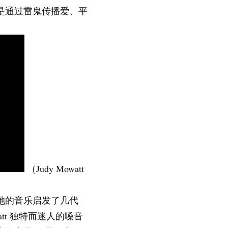
是通过雷鬼传播爱、平
（Judy Mowatt
人物，她的音乐启发了几代
tt 独特而迷人的嗓音