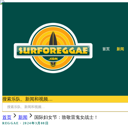
首页
新闻
搜索乐队、新闻和视频…
首页
新闻
国际妇女节：致敬雷鬼女战士！
REGGAE
·
2024年3月08日