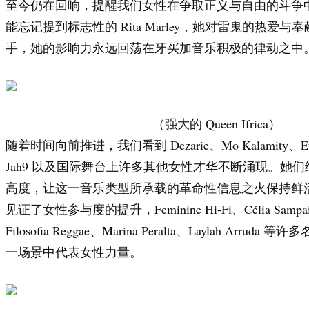
至今仍在回响，提醒我们女性在争取正义与自由的斗争
能忘记提到标志性的 Rita Marley，她对雷鬼的热爱
手，她的影响力永远回荡在牙买加音乐积极的律动之中
（强大的 Queen Ifrica）
随着时间向前推进，我们看到 Dezarie、Mo Kalamity、Etana
Jah9 以及国际舞台上许多其他女性才华不断涌现。她
高度，让这一音乐类型所承载的革命性信息之火保持鲜
见证了女性参与度的提升，Feminine Hi-Fi、Célia Sampaio
Filosofia Reggae、Marina Peralta、Laylah Arr
一场景中代表女性力量。