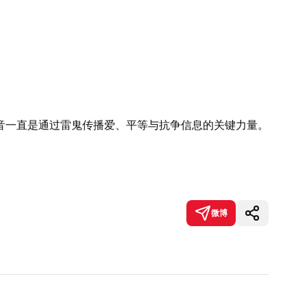
音一直是通过雷鬼传播爱、平等与抗争信息的关键力量。
微博