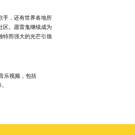
）
歌手，还有世界各地所
社区。愿雷鬼继续成为
独特而强大的光芒引领
音乐视频，包括
等等。