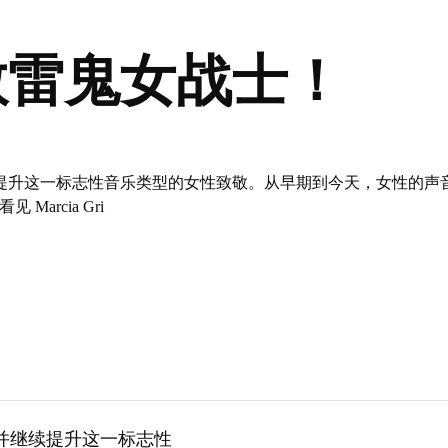
敬雷鬼女战士！
提升这一标志性音乐类型的女性致敬。从早期到今天，女性的声
 Marcia Gri
并继续提升这一标志性