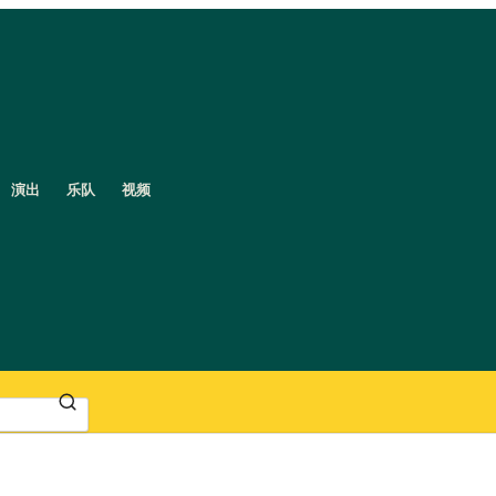
演出
乐队
视频