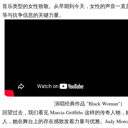
音乐类型的女性致敬。从早期到今天，女性的声音一直
等与抗争信息的关键力量。
演唱经典作品 "Black Woman"）
回望过去，我们看见 Marcia Griffiths 这样的传奇
人，她在舞台上的存在感散发着力量与优雅。Judy Mowa