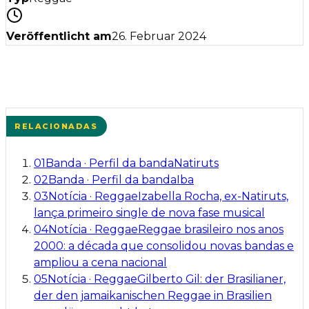
Veröffentlicht am
26. Februar 2024
RELACIONADAS
01
Banda
·
Perfil da banda
Natiruts
02
Banda
·
Perfil da banda
Iba
03
Notícia
·
Reggae
Izabella Rocha, ex-Natiruts,
lança primeiro single de nova fase musical
04
Notícia
·
Reggae
Reggae brasileiro nos anos
2000: a década que consolidou novas bandas e
ampliou a cena nacional
05
Notícia
·
Reggae
Gilberto Gil: der Brasilianer,
der den jamaikanischen Reggae in Brasilien