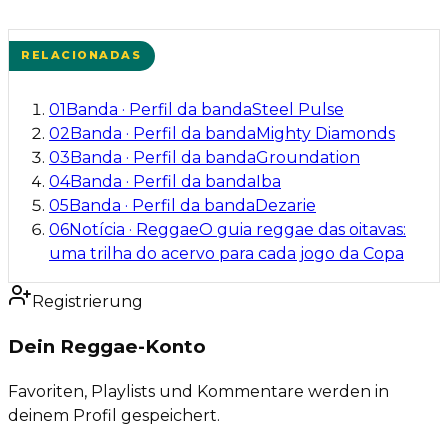
RELACIONADAS
01
Banda
·
Perfil da banda
Steel Pulse
02
Banda
·
Perfil da banda
Mighty Diamonds
03
Banda
·
Perfil da banda
Groundation
04
Banda
·
Perfil da banda
Iba
05
Banda
·
Perfil da banda
Dezarie
06
Notícia
·
Reggae
O guia reggae das oitavas:
uma trilha do acervo para cada jogo da Copa
Registrierung
Dein Reggae-Konto
Favoriten, Playlists und Kommentare werden in
deinem Profil gespeichert.