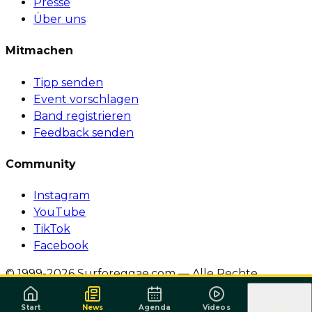
Presse
Über uns
Mitmachen
Tipp senden
Event vorschlagen
Band registrieren
Feedback senden
Community
Instagram
YouTube
TikTok
Facebook
© 1999-2026 Surforeggae.com — Alle Rechte
vorbehalten.
·
Política de Privacidade
·
Termos de
Serviço
Start
News
Agenda
Videos
Mehr