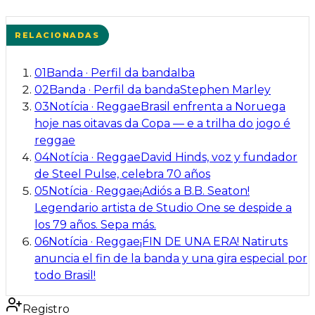
RELACIONADAS
01
Banda
·
Perfil da banda
Iba
02
Banda
·
Perfil da banda
Stephen Marley
03
Notícia
·
Reggae
Brasil enfrenta a Noruega
hoje nas oitavas da Copa — e a trilha do jogo é
reggae
04
Notícia
·
Reggae
David Hinds, voz y fundador
de Steel Pulse, celebra 70 años
05
Notícia
·
Reggae
¡Adiós a B.B. Seaton!
Legendario artista de Studio One se despide a
los 79 años. Sepa más.
06
Notícia
·
Reggae
¡FIN DE UNA ERA! Natiruts
anuncia el fin de la banda y una gira especial por
todo Brasil!
Registro