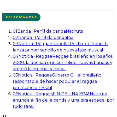
RELACIONADAS
01
Banda
·
Perfil da banda
Natiruts
02
Banda
·
Perfil da banda
Iba
03
Notícia
·
Reggae
Izabella Rocha, ex-Natiruts,
lanza primer sencillo de nueva fase musical
04
Notícia
·
Reggae
Reggae brasileño en los años
2000: la década que consolidó nuevas bandas y
amplió la escena nacional
05
Notícia
·
Reggae
Gilberto Gil: el brasileño
responsable de hacer popular el reggae
jamaicano en Brasil
06
Notícia
·
Reggae
¡FIN DE UNA ERA! Natiruts
anuncia el fin de la banda y una gira especial por
todo Brasil!