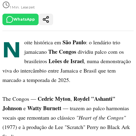
1 Min. Lesezeit
WhatsApp
N
São Paulo
oite histórica em
: o lendário trio
The Congos
jamaicano
dividiu palco com os
Leões de Israel
brasileiros
, numa demonstração
viva do intercâmbio entre Jamaica e Brasil que tem
marcado a temporada de 2025.
Cedric Myton
Roydel "Ashanti"
The Congos —
,
Johnson
Watty Burnett
e
— trazem ao palco harmonias
vocais que remontam ao clássico
"Heart of the Congos"
(1977) e à produção de Lee "Scratch" Perry no Black Ark