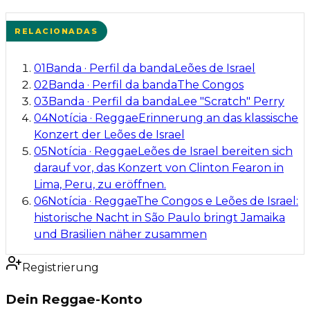
RELACIONADAS
01
Banda
·
Perfil da banda
Leões de Israel
02
Banda
·
Perfil da banda
The Congos
03
Banda
·
Perfil da banda
Lee "Scratch" Perry
04
Notícia
·
Reggae
Erinnerung an das klassische
Konzert der Leões de Israel
05
Notícia
·
Reggae
Leões de Israel bereiten sich
darauf vor, das Konzert von Clinton Fearon in
Lima, Peru, zu eröffnen.
06
Notícia
·
Reggae
The Congos e Leões de Israel:
historische Nacht in São Paulo bringt Jamaika
und Brasilien näher zusammen
Registrierung
Dein Reggae-Konto