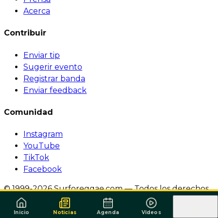
Acerca
Contribuir
Enviar tip
Sugerir evento
Registrar banda
Enviar feedback
Comunidad
Instagram
YouTube
TikTok
Facebook
© 1999-2026 Surforeggae.com — Todos los derechos
reservados.
·
Política de Privacidade
·
Termos de
Serviço
Inicio
Noticias
Agenda
Vídeos
Más