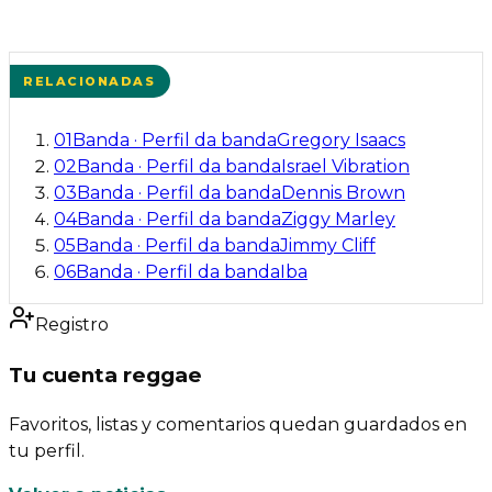
RELACIONADAS
01
Banda
·
Perfil da banda
Gregory Isaacs
02
Banda
·
Perfil da banda
Israel Vibration
03
Banda
·
Perfil da banda
Dennis Brown
04
Banda
·
Perfil da banda
Ziggy Marley
05
Banda
·
Perfil da banda
Jimmy Cliff
06
Banda
·
Perfil da banda
Iba
Registro
Tu cuenta reggae
Favoritos, listas y comentarios quedan guardados en
tu perfil.