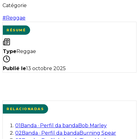
Catégorie
#
Reggae
RÉSUMÉ
Type
Reggae
Publié le
13 octobre 2025
RELACIONADAS
01
Banda
·
Perfil da banda
Bob Marley
02
Banda
·
Perfil da banda
Burning Spear