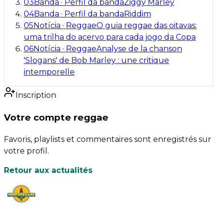
03
Banda
·
Perfil da banda
Ziggy Marley
04
Banda
·
Perfil da banda
Riddim
05
Notícia
·
Reggae
O guia reggae das oitavas:
uma trilha do acervo para cada jogo da Copa
06
Notícia
·
Reggae
Analyse de la chanson
'Slogans' de Bob Marley : une critique
intemporelle
Inscription
Votre compte reggae
Favoris, playlists et commentaires sont enregistrés sur
votre profil.
Retour aux actualités