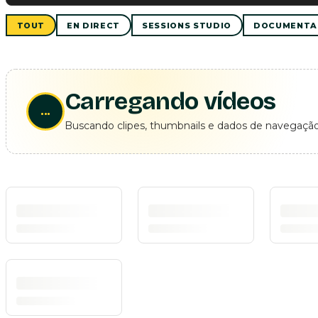
TOUT
EN DIRECT
SESSIONS STUDIO
DOCUMENTA
Carregando vídeos
...
Buscando clipes, thumbnails e dados de navegação