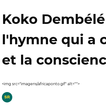
Koko Dembélé 
l'hymne qui a 
et la conscien
<img src="imagens/africaponto.gif" alt="">
SR