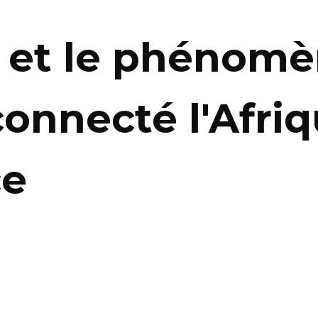
et le phénomè
connecté l'Afriq
ce