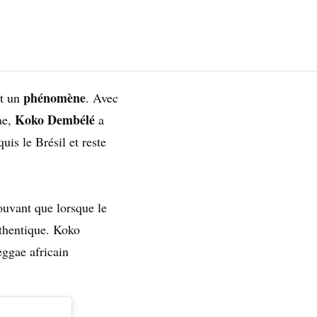
phénomène
it un
. Avec
Koko Dembélé
ae,
a
uis le Brésil et reste
ouvant que lorsque le
uthentique. Koko
eggae africain