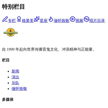
特别栏目
专栏
格莱美
星座
缅怀致敬
视频
唱片目录
自 1999 年起向世界传播雷鬼文化、冲浪精神与正能量。
栏目
新闻
演出
乐队
缅怀致敬
多媒体