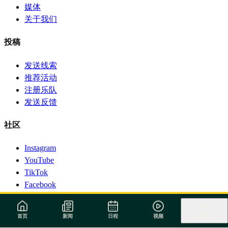
媒体
关于我们
投稿
发送线索
推荐活动
注册乐队
发送反馈
社区
Instagram
YouTube
TikTok
Facebook
© 1999-2026 Surforeggae.com — 版权所有。
·
Política de
Privacidade
·
Termos de Serviço
首页
新闻
日程
视频
更多