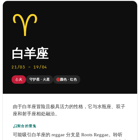
♈
白羊座
21/03 – 19/04
火
守护星
·
火星
颜色
·
红色
由于白羊座冒险且极具活力的性格，它与水瓶座、双子
座和射手座相处融洽。
契合的雷鬼
可能吸引白羊座的 reggae 分支是 Roots Reggae。聆听