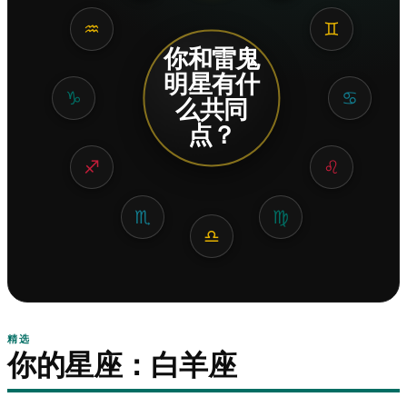
♒
♊
你和雷鬼
明星有什
♑
♋
么共同
点？
♐
♌
♏
♍
♎
精选
你的星座：白羊座