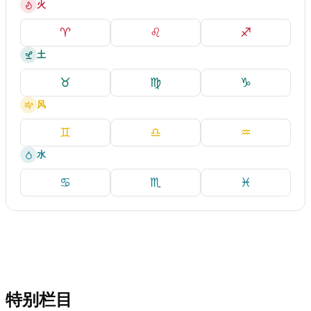
火
♈
♌
♐
土
♉
♍
♑
风
♊
♎
♒
水
♋
♏
♓
特别栏目