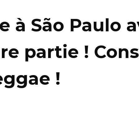
ue à São Paulo a
re partie ! Cons
eggae !