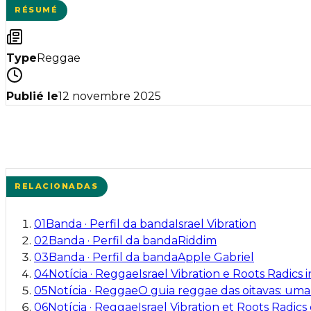
RÉSUMÉ
Type
Reggae
Publié le
12 novembre 2025
RELACIONADAS
01
Banda
·
Perfil da banda
Israel Vibration
02
Banda
·
Perfil da banda
Riddim
03
Banda
·
Perfil da banda
Apple Gabriel
04
Notícia
·
Reggae
Israel Vibration e Roots Radic
05
Notícia
·
Reggae
O guia reggae das oitavas: uma
06
Notícia
·
Reggae
Israel Vibration et Roots Radi