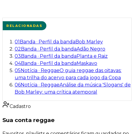
RELACIONADAS
01
Banda
·
Perfil da banda
Bob Marley
02
Banda
·
Perfil da banda
Adão Negro
03
Banda
·
Perfil da banda
Planta e Raiz
04
Banda
·
Perfil da banda
Maskavo
05
Notícia
·
Reggae
O guia reggae das oitavas:
uma trilha do acervo para cada jogo da Copa
06
Notícia
·
Reggae
Análise da música 'Slogans' de
Bob Marley: uma crítica atemporal
Cadastro
Sua conta reggae
Favoritos, playlists e comentários ficam guardados no