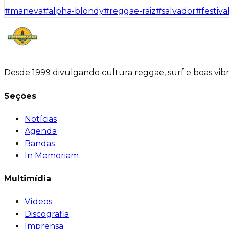
#
maneva
#
alpha-blondy
#
reggae-raiz
#
salvador
#
festiva
Desde 1999 divulgando cultura reggae, surf e boas vib
Seções
Notícias
Agenda
Bandas
In Memoriam
Multimídia
Vídeos
Discografia
Imprensa