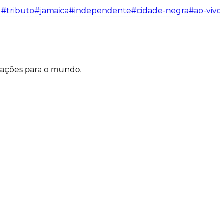
l
#
tributo
#
jamaica
#
independente
#
cidade-negra
#
ao-viv
rações para o mundo.