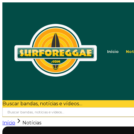
Início
Not
Buscar bandas, notícias e vídeos…
Início
Notícias