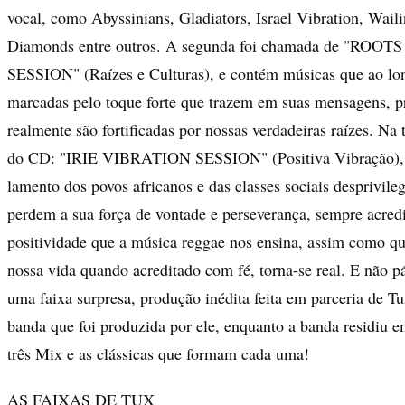
vocal, como Abyssinians, Gladiators, Israel Vibration, Wail
Diamonds entre outros. A segunda foi chamada de "RO
SESSION" (Raízes e Culturas), e contém músicas que ao lo
marcadas pelo toque forte que trazem em suas mensagens, p
realmente são fortificadas por nossas verdadeiras raízes. Na t
do CD: "IRIE VIBRATION SESSION" (Positiva Vibração),
lamento dos povos africanos e das classes sociais desprivile
perdem a sua força de vontade e perseverança, sempre acred
positividade que a música reggae nos ensina, assim como qu
nossa vida quando acreditado com fé, torna-se real. E não pá
uma faixa surpresa, produção inédita feita em parceria de 
banda que foi produzida por ele, enquanto a banda residiu e
três Mix e as clássicas que formam cada uma!
AS FAIXAS DE TUX