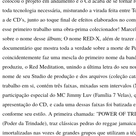
colocou o projeto em andamento e o Cd acaba de se tornar 
toda tecnologia necessária, misturando a virada feita entre 
a de CD’s, junto ao toque final de efeitos elaborados no co
esse primeiro trabalho uma obra-prima colecionador! Marce
sobre o nome desse álbum; O nome RED-X, além de trazer 
documentário que mostra toda a verdade sobre a morte de Pe
coincidentemente faz uma mescla do primeiro nome da band
produziu, o Red Meditation, unindo a última letra do seu n
nome de seu Studio de produção e dos arquivos (coleção ca
trabalho em si, contém três faixas, mixadas sem intervalos
participação especial do MC Jimmy Luv (Família 7 Velas), q
apresentação do CD, e cada uma dessas faixas foi batizada 
conforme seu estilo. A primeira chamada: "POWER OF 
(Poder da Trindade), traz clássicas pedras do reggae jamaic
imortalizadas nas vozes de grandes grupos que utilizam a té