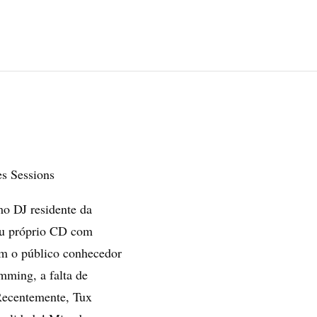
 Sessions
o DJ residente da
eu próprio CD com
am o público conhecedor
mming, a falta de
. Recentemente, Tux