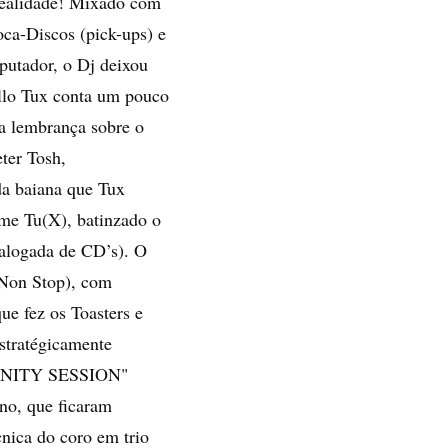
realidade! Mixado com
Toca-Discos (pick-ups) e
mputador, o Dj deixou
llo Tux conta um pouco
a lembrança sobre o
ter Tosh,
a baiana que Tux
ome Tu(X), batinzado o
talogada de CD’s). O
 (Non Stop), com
ue fez os Toasters e
estratégicamente
TRINITY SESSION"
ano, que ficaram
cnica do coro em trio