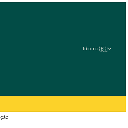
Idioma
eção!