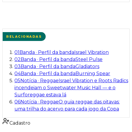
RELACIONADAS
01
Banda
·
Perfil da banda
Israel Vibration
02
Banda
·
Perfil da banda
Steel Pulse
03
Banda
·
Perfil da banda
Gladiators
04
Banda
·
Perfil da banda
Burning Spear
05
Notícia
·
Reggae
Israel Vibration e Roots Radics
incendeiam o Sweetwater Music Hall — e o
Surforeggae estava lá
06
Notícia
·
Reggae
O guia reggae das oitavas:
uma trilha do acervo para cada jogo da Copa
Cadastro