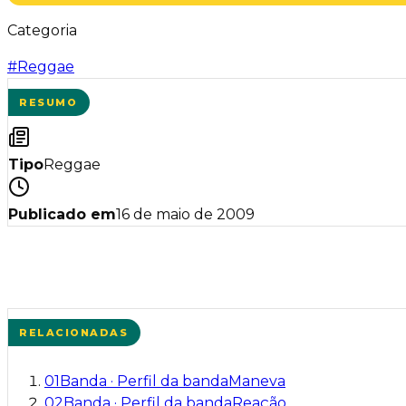
Categoria
#
Reggae
RESUMO
Tipo
Reggae
Publicado em
16 de maio de 2009
RELACIONADAS
01
Banda
·
Perfil da banda
Maneva
02
Banda
·
Perfil da banda
Reação