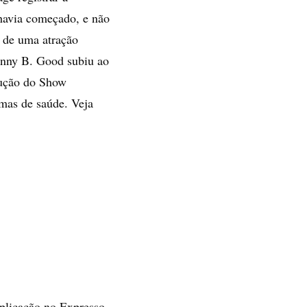
 havia começado, e não
 de uma atração
hnny B. Good subiu ao
dução do Show
mas de saúde. Veja
xplicação no Expresso