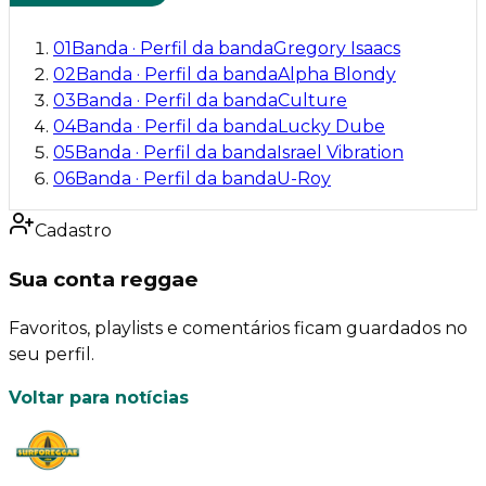
01
Banda
·
Perfil da banda
Gregory Isaacs
02
Banda
·
Perfil da banda
Alpha Blondy
03
Banda
·
Perfil da banda
Culture
04
Banda
·
Perfil da banda
Lucky Dube
05
Banda
·
Perfil da banda
Israel Vibration
06
Banda
·
Perfil da banda
U-Roy
Cadastro
Sua conta reggae
Favoritos, playlists e comentários ficam guardados no
seu perfil.
Voltar para notícias