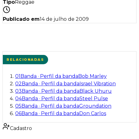
Tipo
Reggae
Publicado em
14 de julho de 2009
RELACIONADAS
01
Banda
·
Perfil da banda
Bob Marley
02
Banda
·
Perfil da banda
Israel Vibration
03
Banda
·
Perfil da banda
Black Uhuru
04
Banda
·
Perfil da banda
Steel Pulse
05
Banda
·
Perfil da banda
Groundation
06
Banda
·
Perfil da banda
Don Carlos
Cadastro