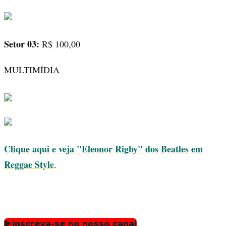
Setor 03:
R$ 100,00
MULTIMÍDIA
Clique aqui e veja "Eleonor Rigby" dos Beatles em
Reggae Style
.
▶
Inscreva-se no nosso canal