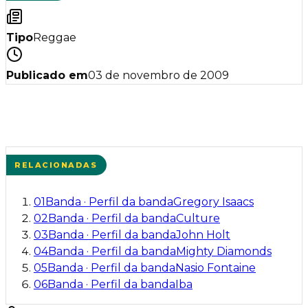
Tipo
Reggae
Publicado em
03 de novembro de 2009
RELACIONADAS
01
Banda
·
Perfil da banda
Gregory Isaacs
02
Banda
·
Perfil da banda
Culture
03
Banda
·
Perfil da banda
John Holt
04
Banda
·
Perfil da banda
Mighty Diamonds
05
Banda
·
Perfil da banda
Nasio Fontaine
06
Banda
·
Perfil da banda
Iba