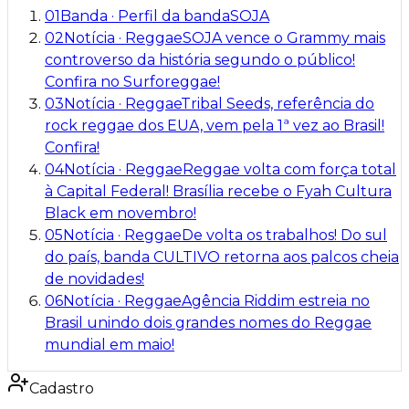
01
Banda
·
Perfil da banda
SOJA
02
Notícia
·
Reggae
SOJA vence o Grammy mais
controverso da história segundo o público!
Confira no Surforeggae!
03
Notícia
·
Reggae
Tribal Seeds, referência do
rock reggae dos EUA, vem pela 1ª vez ao Brasil!
Confira!
04
Notícia
·
Reggae
Reggae volta com força total
à Capital Federal! Brasília recebe o Fyah Cultura
Black em novembro!
05
Notícia
·
Reggae
De volta os trabalhos! Do sul
do país, banda CULTIVO retorna aos palcos cheia
de novidades!
06
Notícia
·
Reggae
Agência Riddim estreia no
Brasil unindo dois grandes nomes do Reggae
mundial em maio!
Cadastro