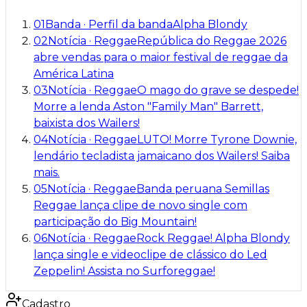
01
Banda
·
Perfil da banda
Alpha Blondy
02
Notícia
·
Reggae
República do Reggae 2026
abre vendas para o maior festival de reggae da
América Latina
03
Notícia
·
Reggae
O mago do grave se despede!
Morre a lenda Aston "Family Man" Barrett,
baixista dos Wailers!
04
Notícia
·
Reggae
LUTO! Morre Tyrone Downie,
lendário tecladista jamaicano dos Wailers! Saiba
mais.
05
Notícia
·
Reggae
Banda peruana Semillas
Reggae lança clipe de novo single com
participação do Big Mountain!
06
Notícia
·
Reggae
Rock Reggae! Alpha Blondy
lança single e videoclipe de clássico do Led
Zeppelin! Assista no Surforeggae!
Cadastro