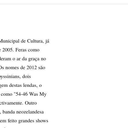
Municipal de Cultura, já
e 2005. Feras como
deram o ar da graça no
 Os nomes de 2012 são
ssinians, dois
em destas lendas, o
ro como "54-46 Was My
ctivamente. Outro
, banda neozelandesa
em feito grandes shows