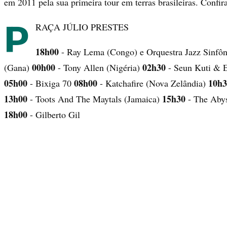
em 2011 pela sua primeira tour em terras brasileiras. Confi
P
RAÇA JÚLIO PRESTES
18h00
- Ray Lema (Congo) e Orquestra Jazz Sinfô
00h00
02h30
(Gana)
- Tony Allen (Nigéria)
- Seun Kuti & E
05h00
08h00
10h3
- Bixiga 70
- Katchafire (Nova Zelândia)
13h00
15h30
- Toots And The Maytals (Jamaica)
- The Abys
18h00
- Gilberto Gil