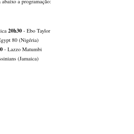
ra abaixo a programação:
20h30
nica
- Ebo Taylor
gypt 80 (Nigéria)
0
- Lazzo Matumbi
sinians (Jamaica)