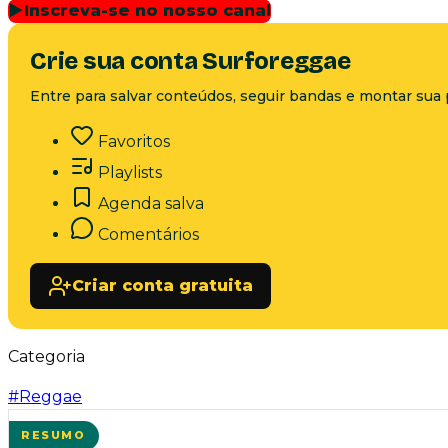
▶
Inscreva-se no nosso canal
Crie sua conta Surforeggae
Entre para salvar conteúdos, seguir bandas e montar sua 
Favoritos
Playlists
Agenda salva
Comentários
Criar conta gratuita
Categoria
#
Reggae
RESUMO