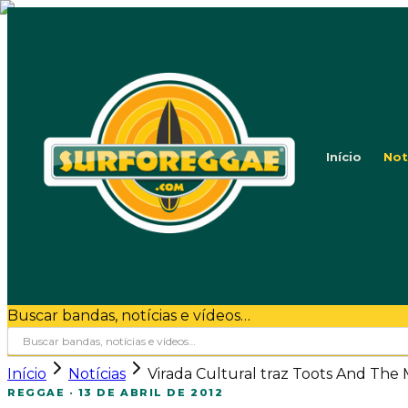
Início
Not
Buscar bandas, notícias e vídeos…
Início
Notícias
Virada Cultural traz Toots And The M
REGGAE
·
13 DE ABRIL DE 2012