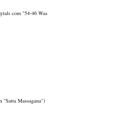
aytals com "54-46 Was
m "Satta Massagana")