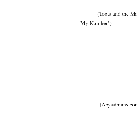
(Toots and the M
My Number")
(Abyssinians co