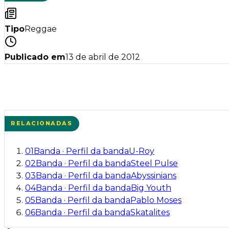
Tipo
Reggae
Publicado em
13 de abril de 2012
RELACIONADAS
01
Banda
·
Perfil da banda
U-Roy
02
Banda
·
Perfil da banda
Steel Pulse
03
Banda
·
Perfil da banda
Abyssinians
04
Banda
·
Perfil da banda
Big Youth
05
Banda
·
Perfil da banda
Pablo Moses
06
Banda
·
Perfil da banda
Skatalites