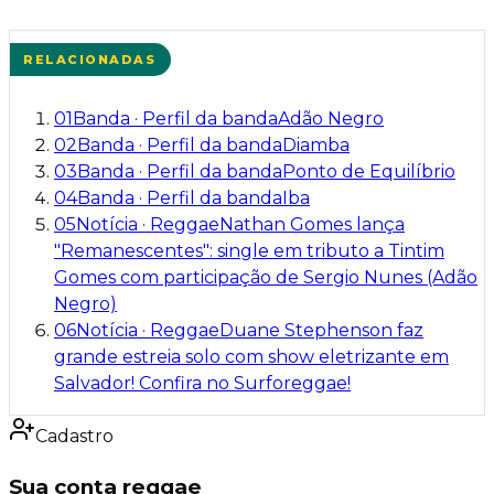
RELACIONADAS
01
Banda
·
Perfil da banda
Adão Negro
02
Banda
·
Perfil da banda
Diamba
03
Banda
·
Perfil da banda
Ponto de Equilíbrio
04
Banda
·
Perfil da banda
Iba
05
Notícia
·
Reggae
Nathan Gomes lança
"Remanescentes": single em tributo a Tintim
Gomes com participação de Sergio Nunes (Adão
Negro)
06
Notícia
·
Reggae
Duane Stephenson faz
grande estreia solo com show eletrizante em
Salvador! Confira no Surforeggae!
Cadastro
Sua conta reggae