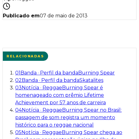
Publicado em
07 de maio de 2013
RELACIONADAS
01
Banda
·
Perfil da banda
Burning Spear
02
Banda
·
Perfil da banda
Skatalites
03
Notícia
·
Reggae
Burning Spear é
homenageado com prêmio Lifetime
Achievement por 57 anos de carreira
04
Notícia
·
Reggae
Burning Spear no Brasil:
passagem de som registra um momento
histórico para o reggae nacional
05
Notícia
·
Reggae
Burning Spear chega ao