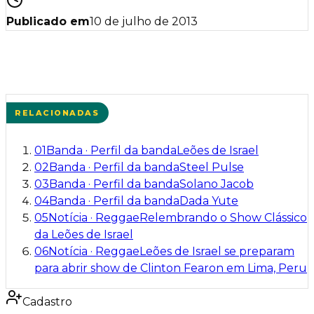
Publicado em
10 de julho de 2013
RELACIONADAS
01
Banda
·
Perfil da banda
Leões de Israel
02
Banda
·
Perfil da banda
Steel Pulse
03
Banda
·
Perfil da banda
Solano Jacob
04
Banda
·
Perfil da banda
Dada Yute
05
Notícia
·
Reggae
Relembrando o Show Clássico
da Leões de Israel
06
Notícia
·
Reggae
Leões de Israel se preparam
para abrir show de Clinton Fearon em Lima, Peru
Cadastro