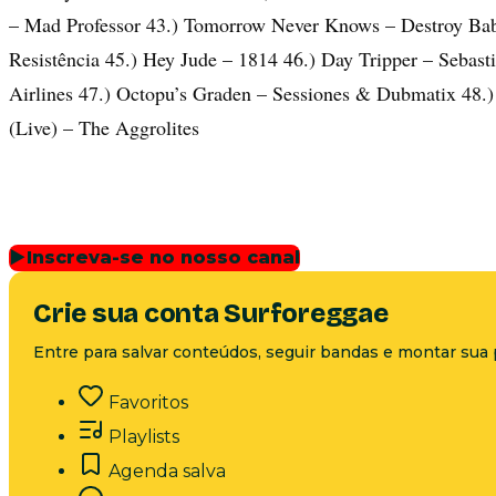
– Mad Professor 43.) Tomorrow Never Knows – Destroy Bab
Resistência 45.) Hey Jude – 1814 46.) Day Tripper – Sebast
Airlines 47.) Octopu’s Graden – Sessiones & Dubmatix 48.
(Live) – The Aggrolites
▶
Inscreva-se no nosso canal
Crie sua conta Surforeggae
Entre para salvar conteúdos, seguir bandas e montar sua 
Favoritos
Playlists
Agenda salva