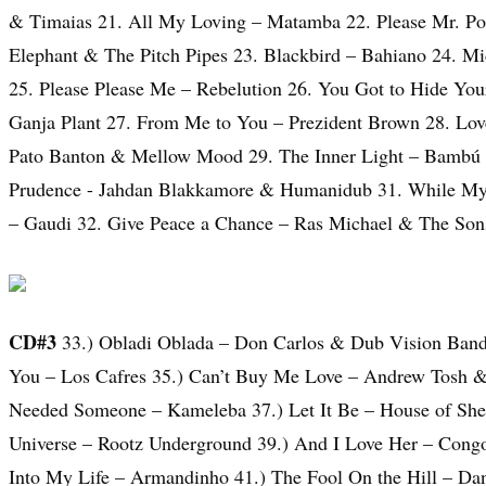
& Timaias 21. All My Loving – Matamba 22. Please Mr. Po
Elephant & The Pitch Pipes 23. Blackbird – Bahiano 24. Mi
25. Please Please Me – Rebelution 26. You Got to Hide You
Ganja Plant 27. From Me to You – Prezident Brown 28. Lov
Pato Banton & Mellow Mood 29. The Inner Light – Bambú S
Prudence - Jahdan Blakkamore & Humanidub 31. While My
– Gaudi 32. Give Peace a Chance – Ras Michael & The So
CD#3
33.) Obladi Oblada – Don Carlos & Dub Vision Band 
You – Los Cafres 35.) Can’t Buy Me Love – Andrew Tosh & 
Needed Someone – Kameleba 37.) Let It Be – House of She
Universe – Rootz Underground 39.) And I Love Her – Congo
Into My Life – Armandinho 41.) The Fool On the Hill – Dana