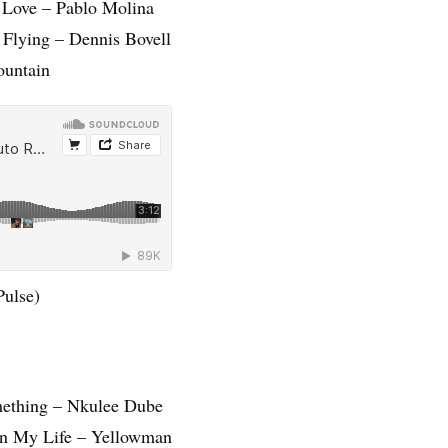
 Love – Pablo Molina
 Flying – Dennis Bovell
ountain
Pulse)
mething – Nkulee Dube
In My Life – Yellowman