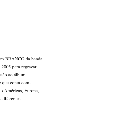
álbum BRANCO da banda
m 2005 para regravar
usão ao álbum
D que conta com a
ndo Américas, Europa,
 diferentes.