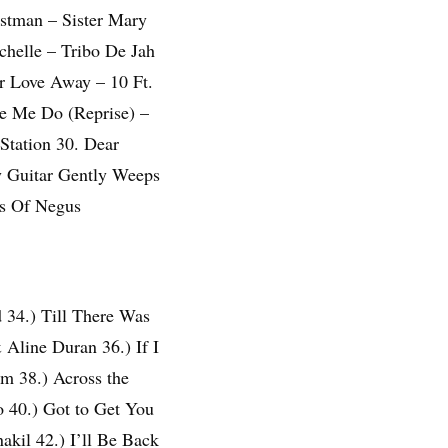
stman – Sister Mary
chelle – Tribo De Jah
r Love Away – 10 Ft.
e Me Do (Reprise) –
tation 30. Dear
 Guitar Gently Weeps
ns Of Negus
34.) Till There Was
Aline Duran 36.) If I
m 38.) Across the
 40.) Got to Get You
kil 42.) I’ll Be Back