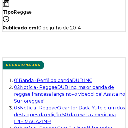
Tipo
Reggae
Publicado em
10 de julho de 2014
RELACIONADAS
01
Banda
·
Perfil da banda
DUB INC
02
Notícia
·
Reggae
DUB Inc, maior banda de
reggae francesa lança novo videoclipe! Assista no
Surforeggae!
03
Notícia
·
Reggae
O cantor Dada Yute é um dos
destaques da edição 50 da revista americana
IRIE MAGAZINE!