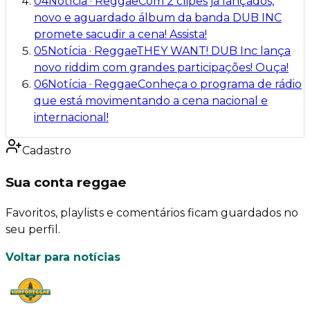
04
Notícia
·
Reggae
Com 2 clipes já lançados,
novo e aguardado álbum da banda DUB INC
promete sacudir a cena! Assista!
05
Notícia
·
Reggae
THEY WANT! DUB Inc lança
novo riddim com grandes participações! Ouça!
06
Notícia
·
Reggae
Conheça o programa de rádio
que está movimentando a cena nacional e
internacional!
Cadastro
Sua conta reggae
Favoritos, playlists e comentários ficam guardados no
seu perfil.
Voltar para notícias