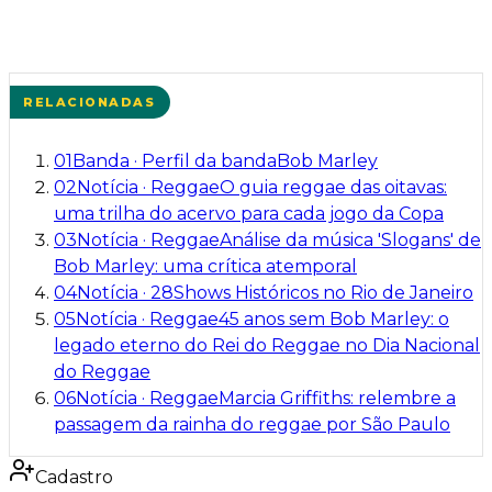
RELACIONADAS
01
Banda
·
Perfil da banda
Bob Marley
02
Notícia
·
Reggae
O guia reggae das oitavas:
uma trilha do acervo para cada jogo da Copa
03
Notícia
·
Reggae
Análise da música 'Slogans' de
Bob Marley: uma crítica atemporal
04
Notícia
·
28
Shows Históricos no Rio de Janeiro
05
Notícia
·
Reggae
45 anos sem Bob Marley: o
legado eterno do Rei do Reggae no Dia Nacional
do Reggae
06
Notícia
·
Reggae
Marcia Griffiths: relembre a
passagem da rainha do reggae por São Paulo
Cadastro