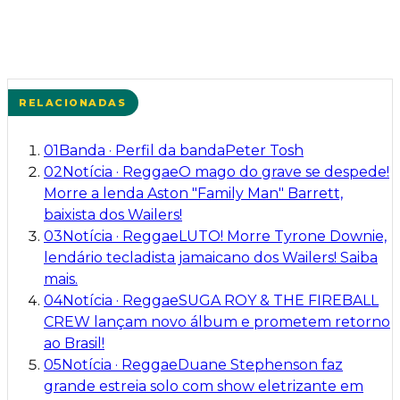
RELACIONADAS
01
Banda
·
Perfil da banda
Peter Tosh
02
Notícia
·
Reggae
O mago do grave se despede!
Morre a lenda Aston "Family Man" Barrett,
baixista dos Wailers!
03
Notícia
·
Reggae
LUTO! Morre Tyrone Downie,
lendário tecladista jamaicano dos Wailers! Saiba
mais.
04
Notícia
·
Reggae
SUGA ROY & THE FIREBALL
CREW lançam novo álbum e prometem retorno
ao Brasil!
05
Notícia
·
Reggae
Duane Stephenson faz
grande estreia solo com show eletrizante em