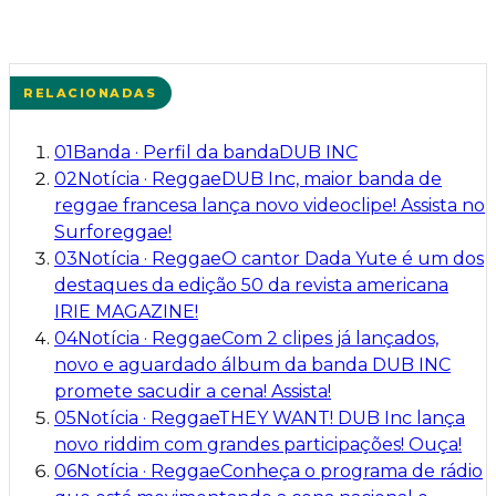
RELACIONADAS
01
Banda
·
Perfil da banda
DUB INC
02
Notícia
·
Reggae
DUB Inc, maior banda de
reggae francesa lança novo videoclipe! Assista no
Surforeggae!
03
Notícia
·
Reggae
O cantor Dada Yute é um dos
destaques da edição 50 da revista americana
IRIE MAGAZINE!
04
Notícia
·
Reggae
Com 2 clipes já lançados,
novo e aguardado álbum da banda DUB INC
promete sacudir a cena! Assista!
05
Notícia
·
Reggae
THEY WANT! DUB Inc lança
novo riddim com grandes participações! Ouça!
06
Notícia
·
Reggae
Conheça o programa de rádio