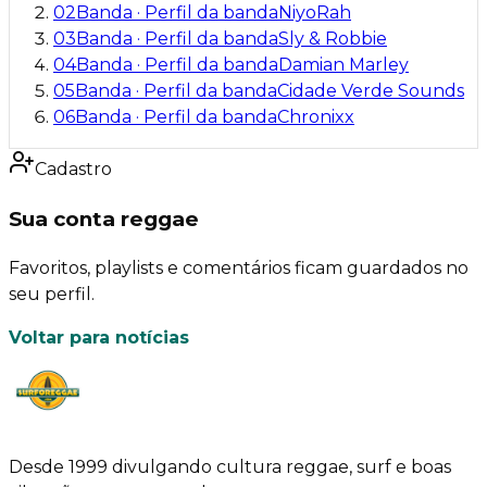
02
Banda
·
Perfil da banda
NiyoRah
03
Banda
·
Perfil da banda
Sly & Robbie
04
Banda
·
Perfil da banda
Damian Marley
05
Banda
·
Perfil da banda
Cidade Verde Sounds
06
Banda
·
Perfil da banda
Chronixx
Cadastro
Sua conta reggae
Favoritos, playlists e comentários ficam guardados no
seu perfil.
Voltar para notícias
Desde 1999 divulgando cultura reggae, surf e boas