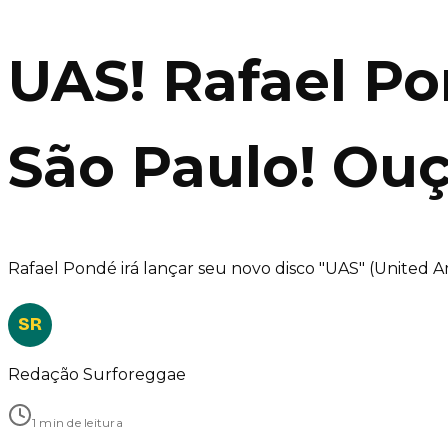
UAS! Rafael P
São Paulo! Ou
Rafael Pondé irá lançar seu novo disco "UAS" (United
SR
Redação Surforeggae
1 min de leitura