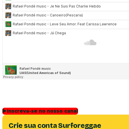
▶
Inscreva-se no nosso canal
Crie sua conta Surforeggae