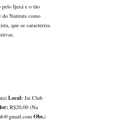
pelo Ijexá e o tão
e do Natiruts como
ista, que se caracteriza
itivas.
Local:
nta)
Jai Club
lor:
R$20,00 (Na
Obs.:
club@gmail.com