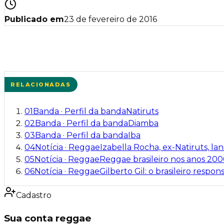
Publicado em
23 de fevereiro de 2016
RELACIONADAS
01
Banda
·
Perfil da banda
Natiruts
02
Banda
·
Perfil da banda
Diamba
03
Banda
·
Perfil da banda
Iba
04
Notícia
·
Reggae
Izabella Rocha, ex-Natiruts, la
05
Notícia
·
Reggae
Reggae brasileiro nos anos 20
06
Notícia
·
Reggae
Gilberto Gil: o brasileiro resp
Cadastro
Sua conta reggae