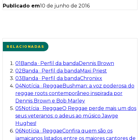
Publicado em
10 de junho de 2016
RELACIONADAS
01
Banda
·
Perfil da banda
Dennis Brown
02
Banda
·
Perfil da banda
Maxi Priest
03
Banda
·
Perfil da banda
Chronixx
04
Notícia
·
Reggae
Bushman: a voz poderosa do
reggae roots contemporâneo inspirada por
Dennis Brown e Bob Marley
05
Notícia
·
Reggae
O Reggae perde mais um dos
seus veteranos: o adeus ao músico Jawge
Hughes!
06
Notícia
·
Reggae
Confira quem são os
jamaicanos listados entre os maiores cantores de