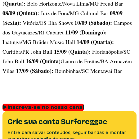
(Quarta):
Belo Horizonte/Nova Lima/MG Freud Bar
08/09 (Quinta):
09/09
Juiz de Fora/MG Cultural Bar
(Sexta):
10/09 (Sábado):
Vitória/ES Ilha Shows
Campos
11/09 (Domingo):
dos Goytacazes/RJ Cabaret
14/09 (Quarta):
Ipatinga/MG Brüder Music Hall
15/09 (Quinta):
Curitiba/PR John Bull
Florianópolis/SC
16/09 (Quinta):
John Bull
Lauro de Freitas/BA Armazém
17/09 (Sábado):
Vilas
Bombinhas/SC Mentawai Bar
▶
Inscreva-se no nosso canal
Crie sua conta Surforeggae
Entre para salvar conteúdos, seguir bandas e montar