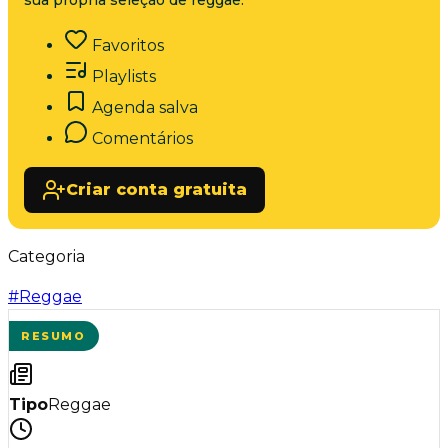
sua própria seleção de reggae.
Favoritos
Playlists
Agenda salva
Comentários
Criar conta gratuita
Categoria
#
Reggae
RESUMO
Tipo
Reggae