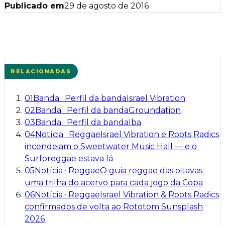
Publicado em
29 de agosto de 2016
RELACIONADAS
01
Banda
·
Perfil da banda
Israel Vibration
02
Banda
·
Perfil da banda
Groundation
03
Banda
·
Perfil da banda
Iba
04
Notícia
·
Reggae
Israel Vibration e Roots Radics
incendeiam o Sweetwater Music Hall — e o
Surforeggae estava lá
05
Notícia
·
Reggae
O guia reggae das oitavas:
uma trilha do acervo para cada jogo da Copa
06
Notícia
·
Reggae
Israel Vibration & Roots Radics
confirmados de volta ao Rototom Sunsplash
2026