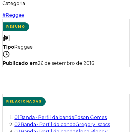
Categoria
#
Reggae
RESUMO
Tipo
Reggae
Publicado em
26 de setembro de 2016
RELACIONADAS
01
Banda
·
Perfil da banda
Edson Gomes
02
Banda
·
Perfil da banda
Gregory Isaacs
03
Banda
·
Perfil da banda
Alpha Blondy