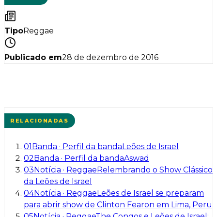
Tipo
Reggae
Publicado em
28 de dezembro de 2016
RELACIONADAS
01
Banda
·
Perfil da banda
Leões de Israel
02
Banda
·
Perfil da banda
Aswad
03
Notícia
·
Reggae
Relembrando o Show Clássico
da Leões de Israel
04
Notícia
·
Reggae
Leões de Israel se preparam
para abrir show de Clinton Fearon em Lima, Peru
05
Notícia
·
Reggae
The Congos e Leões de Israel: