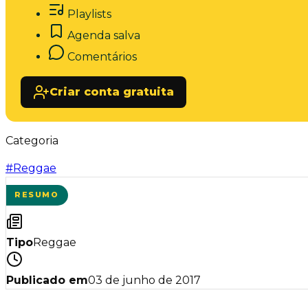
Playlists
Agenda salva
Comentários
Criar conta gratuita
Categoria
#
Reggae
RESUMO
Tipo
Reggae
Publicado em
03 de junho de 2017