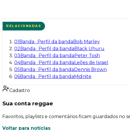
RELACIONADAS
01
Banda
·
Perfil da banda
Bob Marley
02
Banda
·
Perfil da banda
Black Uhuru
03
Banda
·
Perfil da banda
Peter Tosh
04
Banda
·
Perfil da banda
Leões de Israel
05
Banda
·
Perfil da banda
Dennis Brown
06
Banda
·
Perfil da banda
Midnite
Cadastro
Sua conta reggae
Favoritos, playlists e comentários ficam guardados no se
Voltar para notícias