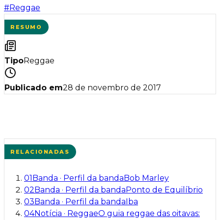
#
Reggae
RESUMO
Tipo
Reggae
Publicado em
28 de novembro de 2017
RELACIONADAS
01
Banda
·
Perfil da banda
Bob Marley
02
Banda
·
Perfil da banda
Ponto de Equilíbrio
03
Banda
·
Perfil da banda
Iba
04
Notícia
·
Reggae
O guia reggae das oitavas: