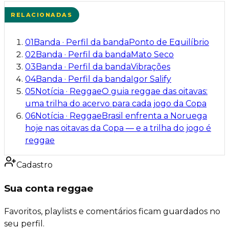
RELACIONADAS
01
Banda
·
Perfil da banda
Ponto de Equilíbrio
02
Banda
·
Perfil da banda
Mato Seco
03
Banda
·
Perfil da banda
Vibrações
04
Banda
·
Perfil da banda
Igor Salify
05
Notícia
·
Reggae
O guia reggae das oitavas:
uma trilha do acervo para cada jogo da Copa
06
Notícia
·
Reggae
Brasil enfrenta a Noruega
hoje nas oitavas da Copa — e a trilha do jogo é
reggae
Cadastro
Sua conta reggae
Favoritos, playlists e comentários ficam guardados no
seu perfil.