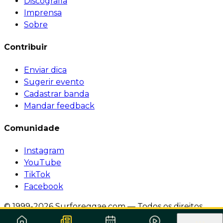
Discografia
Imprensa
Sobre
Contribuir
Enviar dica
Sugerir evento
Cadastrar banda
Mandar feedback
Comunidade
Instagram
YouTube
TikTok
Facebook
© 1999-2026 Surforeggae.com — Todos os direitos
reservados.
·
Política de Privacidade
·
Termos de