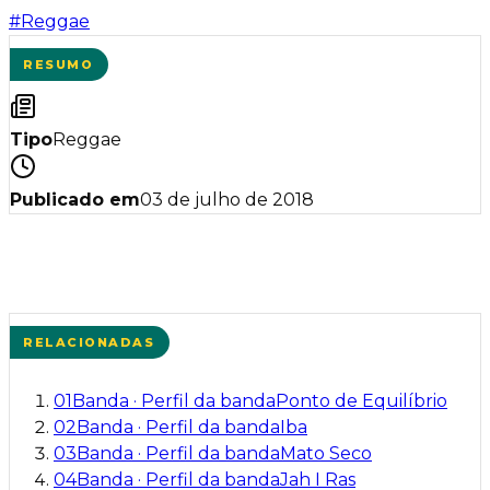
#
Reggae
RESUMO
Tipo
Reggae
Publicado em
03 de julho de 2018
RELACIONADAS
01
Banda
·
Perfil da banda
Ponto de Equilíbrio
02
Banda
·
Perfil da banda
Iba
03
Banda
·
Perfil da banda
Mato Seco
04
Banda
·
Perfil da banda
Jah I Ras