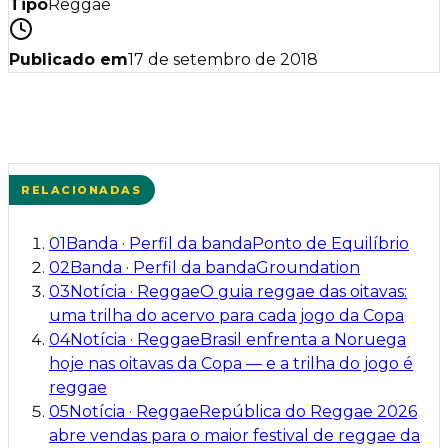
Tipo
Reggae
Publicado em
17 de setembro de 2018
RELACIONADAS
01
Banda
·
Perfil da banda
Ponto de Equilíbrio
02
Banda
·
Perfil da banda
Groundation
03
Notícia
·
Reggae
O guia reggae das oitavas:
uma trilha do acervo para cada jogo da Copa
04
Notícia
·
Reggae
Brasil enfrenta a Noruega
hoje nas oitavas da Copa — e a trilha do jogo é
reggae
05
Notícia
·
Reggae
República do Reggae 2026
abre vendas para o maior festival de reggae da