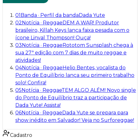
01
Banda
·
Perfil da banda
Dada Yute
02
Notícia
·
Reggae
DEM A WAR! Produtor
brasileiro, Killah Keys lança faixa pesada com o
ícone Linval Thompson! Ouça!
03
Notícia
·
Reggae
Rototom Sunsplash chega à
sua 27ª edição com 7 dias de muito reggae e
atividades!
04
Notícia
·
Reggae
Helio Bentes, vocalista do
Ponto de Equilíbrio lança seu primeiro trabalho
solo! Confira!
05
Notícia
·
Reggae
TEM ALGO ALÉM! Novo single
do Ponto de Equilíbrio traz a participação de
Dada Yute! Assista!
06
Notícia
·
Reggae
Dada Yute se prepara para
show inédito em Salvador! Veja no Surforeggae!
Cadastro