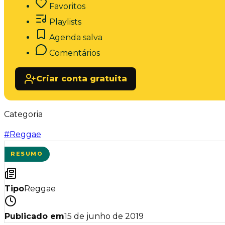
Favoritos
Playlists
Agenda salva
Comentários
Criar conta gratuita
Categoria
#
Reggae
RESUMO
Tipo
Reggae
Publicado em
15 de junho de 2019