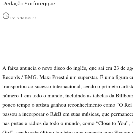
Redação Surforeggae
1 min de leitura
A faixa anuncia o novo disco do inglês, que sai em 23 de ag
Records / BMG. Maxi Priest é um superstar. É uma figura cu
transportou ao sucesso internacional, sendo o primeiro artist
número 1 em todo o mundo, incluindo as tabelas da Billboa
pouco tempo o artista ganhou reconhecimento como “O Rei 
passou a incorporar o R&B em suas músicas, que permanece
nas pistas e rádios de todo o mundo, como “Close to You”,
Girl”, sendo este último também uma parceria com Shaggy 