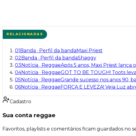
RELACIONADAS
01
Banda
·
Perfil da banda
Maxi Priest
02
Banda
·
Perfil da banda
Shaggy
03
Notícia
·
Reggae
Após 5 anos, Maxi Priest lança 
04
Notícia
·
Reggae
GOT TO BE TOUGH! Toots leva
05
Notícia
·
Reggae
Grande sucesso nos anos 90, b
06
Notícia
·
Reggae
FORÇA E LEVEZA! Veja Luz abre 
Cadastro
Sua conta reggae
Favoritos, playlists e comentários ficam guardados no se