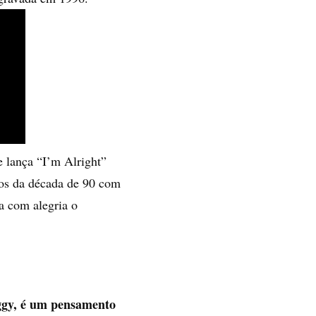
e lança “I’m Alright”
os da década de 90 com
a com alegria o
ggy, é um pensamento