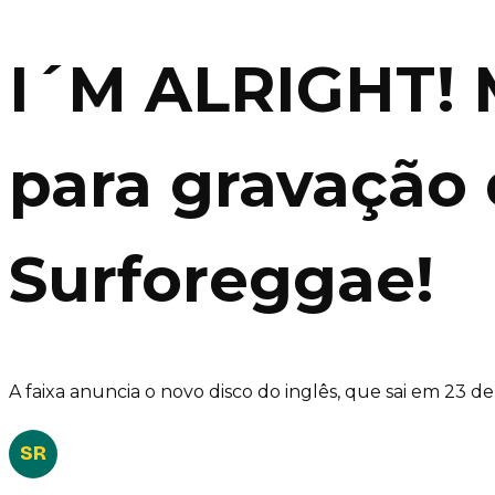
I´M ALRIGHT! 
para gravação 
Surforeggae!
A faixa anuncia o novo disco do inglês, que sai em 23 d
SR