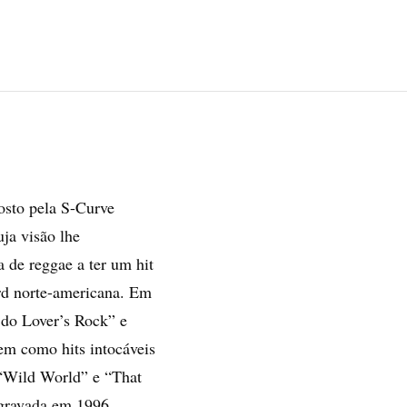
osto pela S-Curve
ja visão lhe
a de reggae a ter um hit
rd norte-americana. Em
do Lover’s Rock” e
m como hits intocáveis
 “Wild World” e “That
gravada em 1996.