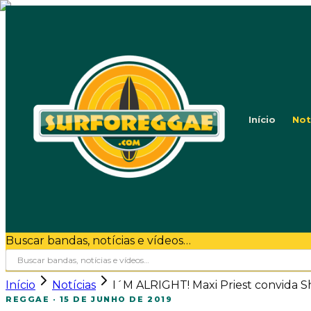
Início
Not
Buscar bandas, notícias e vídeos…
Início
Notícias
I´M ALRIGHT! Maxi Priest convida S
REGGAE
·
15 DE JUNHO DE 2019