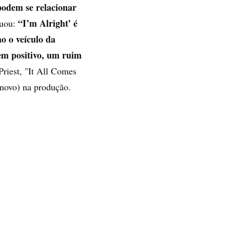
podem se relacionar
“I’m Alright’ é
nuou:
o o veículo da
em positivo, um ruim
riest, "It All Comes
 novo) na produção.